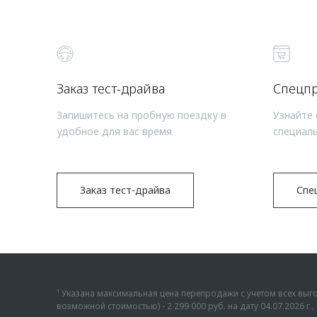
Заказ тест-драйва
Спецп
Запишитесь на пробную поездку в
Узнайте 
удобное для вас время
специал
Заказ тест-драйва
Спе
¹ Указана максимальная цена перепродажи с учетом всех в
возможной стоимостью) - 2 299 000 руб. на дату 04.07.2026 