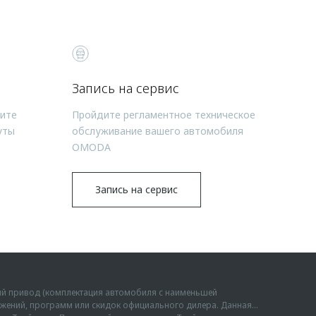
Запись на сервис
чите
Пройдите регламентное техническое
уты
обслуживание вашего автомобиля
OMODA
Запись на сервис
ий привод (комплектация автомобиля с наименьшей
дложений, программ или скидок официального дилера. Данная