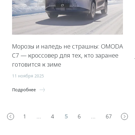
Морозы и наледь не страшны: OMODA
C7 — кроссовер для тех, кто заранее
готовится к зиме
11 ноября 2025
Подробнее
1
…
4
5
6
…
67