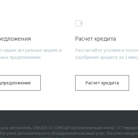
редложения
Расчет кредита
о наших актуальных акциях и
Рассчитайте условия и полу
ьных предложениях
одобрение кредита за 2 мин
цпредложения
Расчет кредита
ыгод на автомобиль OMODA C5 (ОМОДА Ц5) комплектации Актив 1.5Т передн
г., без учета дополнительного оборудования или иных услуг, без учета пре