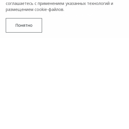
соглашаетесь с применением указанных технологий и
OMODA C7 – 55 000 руб.¹
размещением cookie-файлов.
OMODA C5 новая – 54 000 руб.²
Понятно
СТРАХОВАНИЕ С OMODA
Для вас покупка нового OMODA с оплатой наличными или
в кредит стала еще проще — мы предлагаем специальные
условия страхования КАСКО. В рамках OMODA
Страхование вы можете выбрать одну из наиболее
подходящих программ.
Подробнее