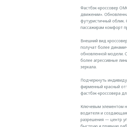
Фастбэк-кроссовер OM
движении». Обновленна
футуристичный облик. 
пассажирам комфорт п
Внешний вид кроссове
получат более динамич
обновленной модели. 
более агрессивные лин
зеркала.
Подчеркнуть индивидуа
фирменный красный отт
фастбэк-кроссовера дл
Ключевым элементом но
водителя и создающая
разрешения — центр у
быструю и плавную раб