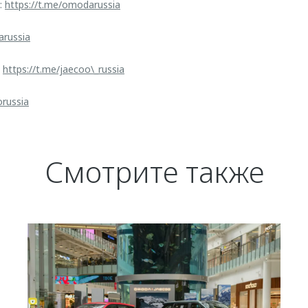
:
https://t.me/omodarussia
arussia
:
https://t.me/jaecoo\_russia
orussia
Смотрите также