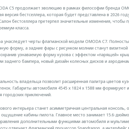
ODA C5 продолжает эволюцию в рамках философии бренда OM
я версия бестселлера, которая будет представлена в 2026 год
Салон бестселлера претерпел значительные изменения, чтобы
ремиум-класса.
ра унаследует черты флагманской модели OMODA C7. Полност
ную форму, а задние фары с рисунком молнии станут визитной
Сохранив узнаваемую форму кузова с эффектом «парящей» кры
ии заднего бампера, новый дизайн колесных дисков и аэродин
льность владельца позволит расширенная палитра цветов куз
енок. Габариты автомобиля 4545 х 1824 х 1588 мм формируют 
я городских приключений.
вого интерьера станет асимметричная центральная консоль, 
 ощущение кабины пилота. Главное место занимает 15.6-дюймо
правления дополнительными функциями автомобиля и мультиме
оту отвечает флагманский процессор Snapdragon, а интерфейс