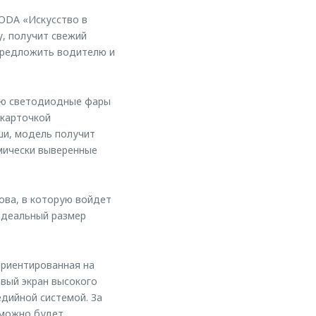
ODA «Искусство в
у, получит свежий
 предложить водителю и
ью светодиодные фары
 карточкой
ши, модель получит
амически выверенные
ова, в которую войдет
идеальный размер
ориентированная на
вый экран высокого
дийной системой. За
 можно будет