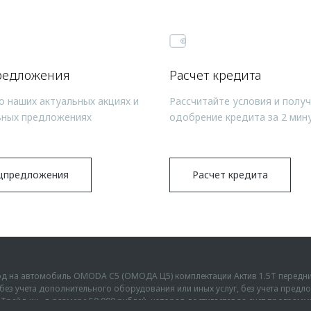
редложения
Расчет кредита
о наших актуальных акциях и
Рассчитайте условия и полу
ьных предложениях
одобрение кредита за 2 мин
цпредложения
Расчет кредита
ыгод на автомобиль OMODA C5 (ОМОДА Ц5) комплектации Актив 1.5Т передн
г., без учета дополнительного оборудования или иных услуг, без учета пре
Трейд-ин» в размере 50 000 рублей, которая достигается за счет програм