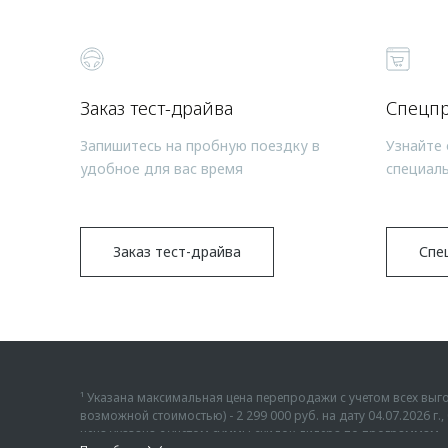
Заказ тест-драйва
Спецп
Запишитесь на пробную поездку в
Узнайте 
удобное для вас время
специал
Заказ тест-драйва
Спе
¹ Указана максимальная цена перепродажи с учетом всех в
возможной стоимостью) - 2 299 000 руб. на дату 04.07.2026 
цена указана с учетом суммы скидок дилера по программам «