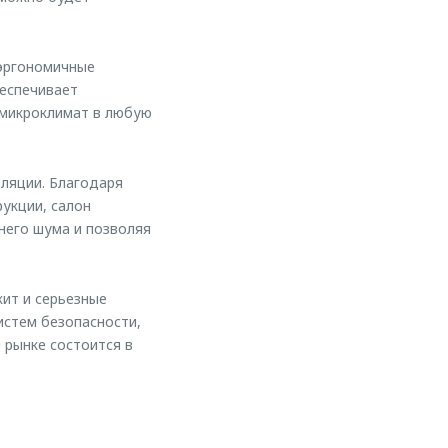
 эргономичные
беспечивает
 микроклимат в любую
ляции. Благодаря
укции, салон
него шума и позволяя
ит и серьезные
истем безопасности,
 рынке состоится в