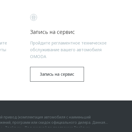
Запись на сервис
чите
Пройдите регламентное техническое
уты
обслуживание вашего автомобиля
OMODA
Запись на сервис
ий привод (комплектация автомобиля с наименьшей
дложений, программ или скидок официального дилера. Данная
мы «Трейд-ин». Под скидкой по программе Трейд-ин