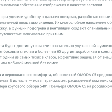
танавливая собственные изображения в качестве заставки.
еры уделили удобству в дальних поездках, разработав новые
величенной площадью сидения. Их многослойное наполнение о
жку, а функции подогрева и вентиляции создают оптимальный
путешествие максимально приятным.
а будет достигнут и за счет значительно улучшенной шумоизо
 боковым стеклам и более чем 65 другим доработкам в констр
т одним из самых тихих в классе, эффективно защищая от внеш
или любимой музыкой без помех.
а и первоклассного комфорта, обновленный OMODA C5 предлож
ения. В их числе — новая трансмиссия, расширенный комплекс с
мера кругового обзора 540°. Премьера OMODA C5 на российском